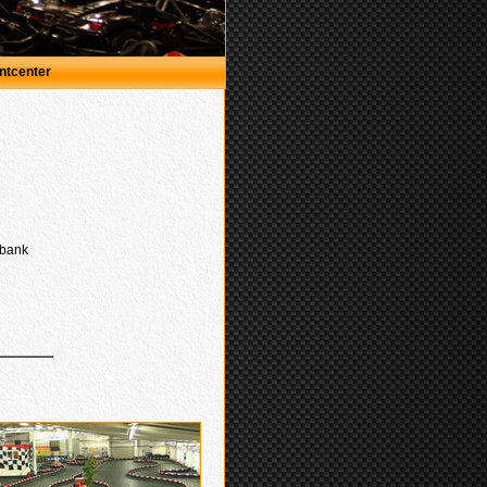
ntcenter
nbank