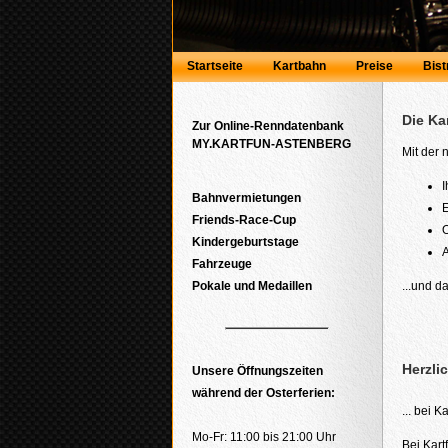
Startseite
Kartbahn
Preise
Bist
Die Ka
Zur Online-Renndatenbank
MY.KARTFUN-ASTENBERG
Mit der
I
Bahnvermietungen
E
Friends-Race-Cup
O
Kindergeburtstage
A
Fahrzeuge
Pokale und Medaillen
...und d
Herzli
Unsere Öffnungszeiten
während der Osterferien:
... bei 
Mo-Fr: 11:00 bis 21:00 Uhr
Bei Kart