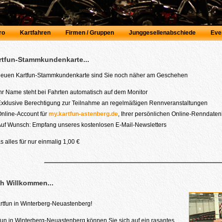
ro
Kartfahren
Firmen / Gruppen
Junggesellenabschiede
Eve
rtfun-Stammkundenkarte...
 neuen Kartfun-Stammkundenkarte sind Sie noch näher am Geschehen
hr Name steht bei Fahrten automatisch auf dem Monitor
xklusive Berechtigung zur Teilnahme an regelmäßigen Rennveranstaltungen
nline-Account für
my.kartfun-astenberg.de
, Ihrer persönlichen Online-Renndate
uf Wunsch: Empfang unseres kostenlosen E-Mail-Newsletters
as alles für nur einmalig 1,00 €
ch Willkommen...
Kartfun in Winterberg-Neuastenberg!
fun in Winterberg-Neuastenberg können Sie sich auf ein rasantes